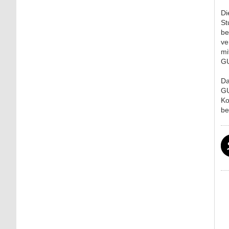
Di
St
be
ve
mi
GU
Da
GU
Ko
be