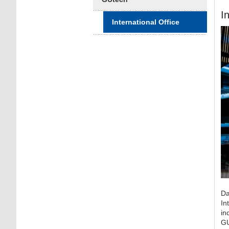
I
International Office
Da
In
in
GU