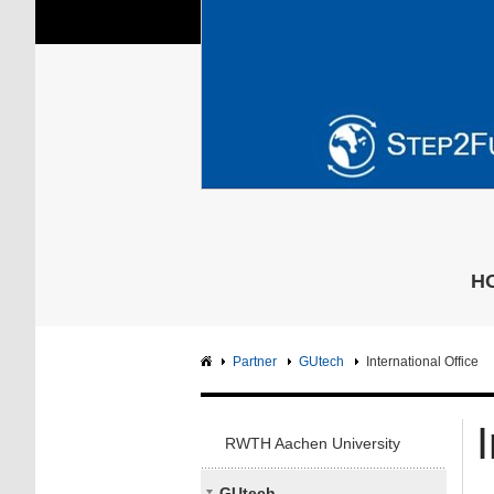
H
Partner
GUtech
International Office
RWTH Aachen University
GUtech