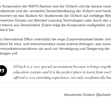
e Kooperation der RWTH Aachen und der GUtech und die daraus resulti
udierende und der verstärkte Deutschlandbezug der GUtech sind hierbe
reichert sie das Studium für Studierende der GUtech auf vielfältige We
rmehrten Einsatz von Blended Learning Technologien oder durch den 
t Interns aus Deutschland. Extern trägt die Kooperation maßgeblich zur
tech bei.
s International Office unterstützt die enge Zusammenarbeit beider Unive
tech für intra- und interuniversitäre sowie externe Anfragen, was sow
mmunikationsstrukturen als auch zur Verstetigung und Steigerung der 
itragen soll.
GUtech is a very special environment because it brings toge
education systems and it is the perfect place to learn from e
offered a very enriching experience, not only academically but 
Absolventin GUtech (Bachelo